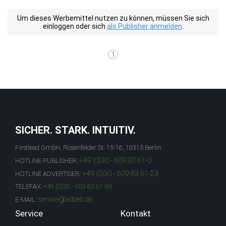
Um dieses Werbemittel nutzen zu können, müssen Sie sich
einloggen oder sich
als Publisher anmelden
.
1
SICHER. STARK. INTUITIV.
Firstlead GmbH, Rosenfelder St. 15-16, 10315 Berlin
+49 (0)30 - 609 83 61-0
HOTLINE PUBLISHER:
+49 (0)30 - 609 83 61-23
HOTLINE ADVERTISER:
TELEFAX:
+49 (0)30 - 609 83 61-99
service@adcell.de
E-MAIL:
Service
Kontakt