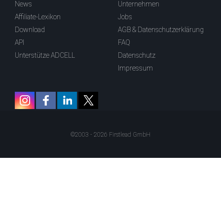
News
Unternehmen
Affiliate-Lexikon
Jobs
Download
AGB & Datenschutzerklärung
API
FAQ
Unterstütze ADCELL
Datenschutz
Impressum
©2003 - 2026 Firstlead GmbH