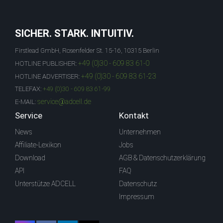
SICHER. STARK. INTUITIV.
Firstlead GmbH, Rosenfelder St. 15-16, 10315 Berlin
+49 (0)30 - 609 83 61-0
HOTLINE PUBLISHER:
+49 (0)30 - 609 83 61-23
HOTLINE ADVERTISER:
TELEFAX:
+49 (0)30 - 609 83 61-99
service@adcell.de
E-MAIL:
Service
Kontakt
News
Unternehmen
Affiliate-Lexikon
Jobs
Download
AGB & Datenschutzerklärung
API
FAQ
Unterstütze ADCELL
Datenschutz
Impressum