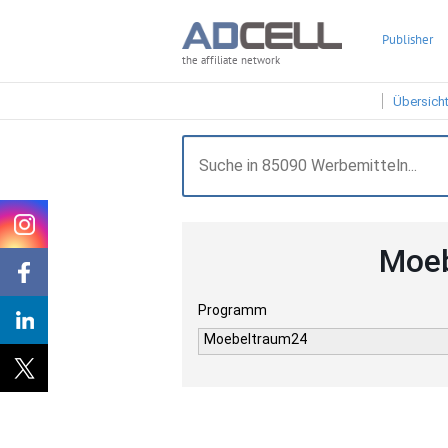
Publisher
the affiliate network
Übersich
Moeb
Programm
Moebeltraum24