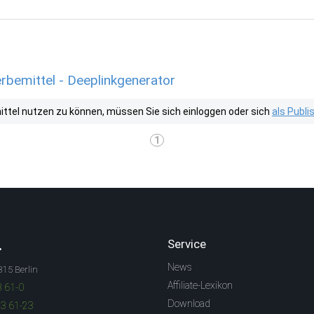
bemittel - Deeplinkgenerator
tel nutzen zu können, müssen Sie sich einloggen oder sich
als Publ
1
.
Service
News
315 Berlin
Affiliate-Lexikon
3 61-0
Download
83 61-23