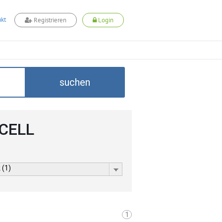
kt
Registrieren
Login
suchen
DCELL
 (1)
1