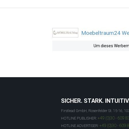
Moebeltraum24 Wer
Um dieses Werbemit
SICHER. STARK. INTUITIV
Firstlead GmbH, Rosenfelder St. 15-16, 10
+49 (0)30 - 609 8
HOTLINE PUBLISHER:
+49 (0)30 - 609 
HOTLINE ADVERTISER: