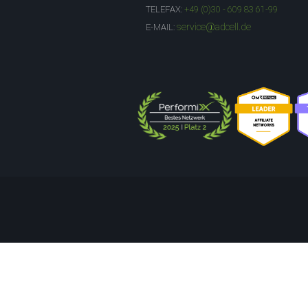
TELEFAX:
+49 (0)30 - 609 83 61-99
service@adcell.de
E-MAIL: