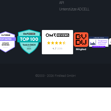
API
Unterstütze ADCELL
©2003 - 2026 Firstlead GmbH