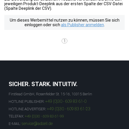
jeweiligen Produkt-Deeplink aus der ersten Spalte der CSV-Datei
(Spalte Deeplink der CSV).
Um dieses Werbemittel nutzen zu können, müssen Sie sich
einloggen oder sich
als Publisher anmelden
.
1
SICHER. STARK. INTUITIV.
Firstlead GmbH, Rosenfelder St. 15-16, 10315 Berlin
+49 (0)30 - 609 83 61-0
HOTLINE PUBLISHER:
+49 (0)30 - 609 83 61-23
HOTLINE ADVERTISER:
TELEFAX:
+49 (0)30 - 609 83 61-99
service@adcell.de
E-MAIL: