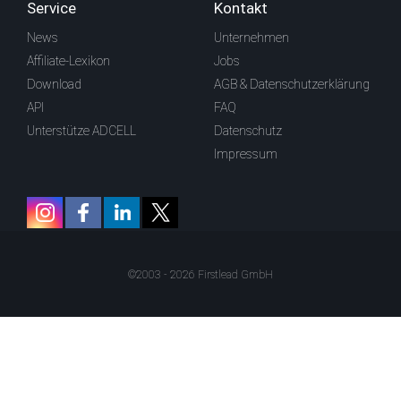
Service
Kontakt
News
Unternehmen
Affiliate-Lexikon
Jobs
Download
AGB & Datenschutzerklärung
API
FAQ
Unterstütze ADCELL
Datenschutz
Impressum
©2003 - 2026 Firstlead GmbH