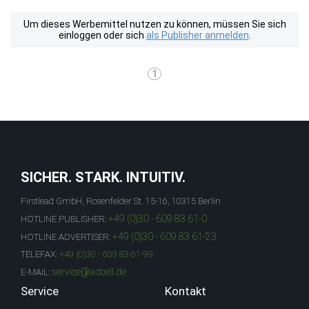
Um dieses Werbemittel nutzen zu können, müssen Sie sich
einloggen oder sich
als Publisher anmelden
.
1
SICHER. STARK. INTUITIV.
Firstlead GmbH, Rosenfelder St. 15-16, 10315 Berlin
+49 (0)30 - 609 83 61-0
HOTLINE PUBLISHER:
+49 (0)30 - 609 83 61-23
HOTLINE ADVERTISER:
TELEFAX:
+49 (0)30 - 609 83 61-99
service@adcell.de
E-MAIL:
Service
Kontakt