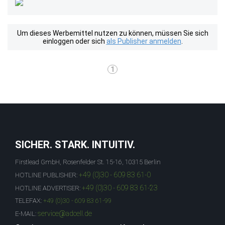
Um dieses Werbemittel nutzen zu können, müssen Sie sich
einloggen oder sich
als Publisher anmelden
.
1
SICHER. STARK. INTUITIV.
Firstlead GmbH, Rosenfelder St. 15-16, 10315 Berlin
+49 (0)30 - 609 83 61-0
HOTLINE PUBLISHER:
+49 (0)30 - 609 83 61-23
HOTLINE ADVERTISER:
TELEFAX:
+49 (0)30 - 609 83 61-99
service@adcell.de
E-MAIL: