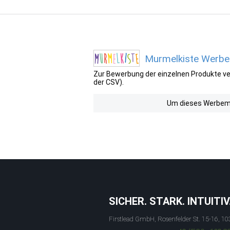
Murmelkiste Werbem
Zur Bewerbung der einzelnen Produkte ver
der CSV).
Um dieses Werbemit
SICHER. STARK. INTUITIV
Firstlead GmbH, Rosenfelder St. 15-16, 10