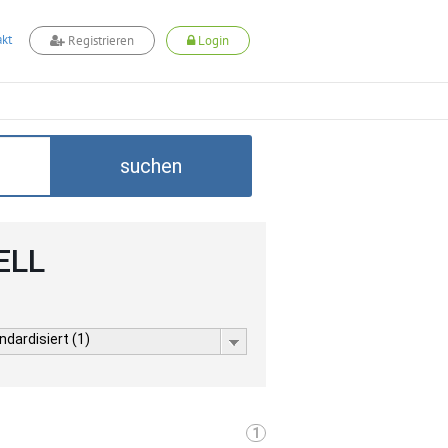
kt
Registrieren
Login
suchen
ELL
dardisiert (1)
1