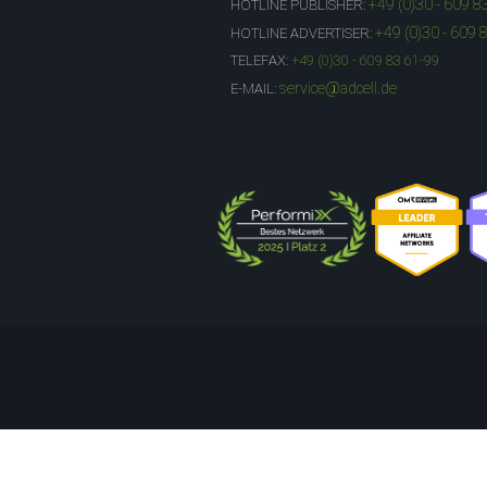
+49 (0)30 - 609 8
HOTLINE PUBLISHER:
+49 (0)30 - 609 
HOTLINE ADVERTISER:
TELEFAX:
+49 (0)30 - 609 83 61-99
service@adcell.de
E-MAIL: