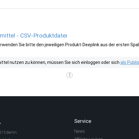
ittel - CSV-Produktdatei
wenden Sie bitte den jeweiligen Produkt-Deeplink aus der ersten Spal
tel nutzen zu können, müssen Sie sich einloggen oder sich
als Publ
1
.
Service
News
315 Berlin