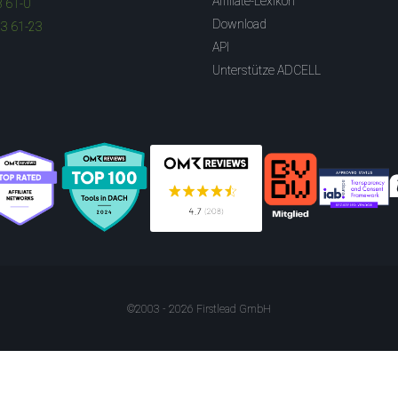
Affiliate-Lexikon
3 61-0
Download
83 61-23
API
Unterstütze ADCELL
©2003 - 2026 Firstlead GmbH