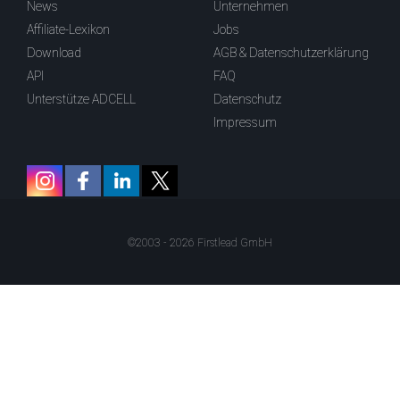
News
Unternehmen
Affiliate-Lexikon
Jobs
Download
AGB & Datenschutzerklärung
API
FAQ
Unterstütze ADCELL
Datenschutz
Impressum
©2003 - 2026 Firstlead GmbH