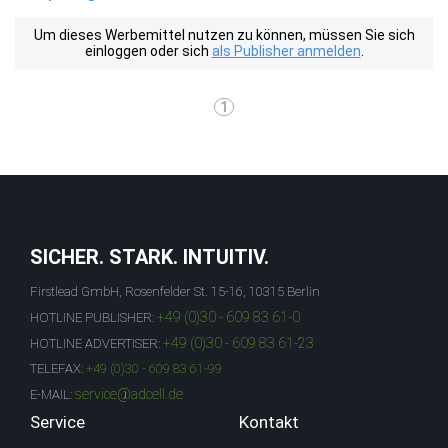
Um dieses Werbemittel nutzen zu können, müssen Sie sich
einloggen oder sich
als Publisher anmelden
.
1
SICHER. STARK. INTUITIV.
Firstlead GmbH, Rosenfelder St. 15-16, 10315 Berlin
+49 (0)30 - 609 83 61-0
HOTLINE PUBLISHER:
+49 (0)30 - 609 83 61-23
HOTLINE ADVERTISER:
TELEFAX:
+49 (0)30 - 609 83 61-99
service@adcell.de
E-MAIL:
Service
Kontakt