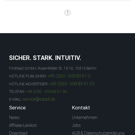
1
SICHER. STARK. INTUITIV.
Firstlead GmbH, Rosenfelder St. 15-16, 10315 Berlin
+49 (0)30 - 609 83 61-0
HOTLINE PUBLISHER:
+49 (0)30 - 609 83 61-23
HOTLINE ADVERTISER:
TELEFAX:
+49 (0)30 - 609 83 61-99
service@adcell.de
E-MAIL:
Service
Kontakt
News
Unternehmen
Affiliate-Lexikon
Jobs
Download
AGB & Datenschutzerklärung