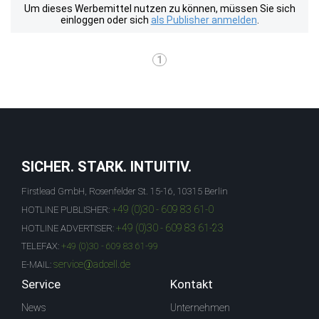
Um dieses Werbemittel nutzen zu können, müssen Sie sich
einloggen oder sich
als Publisher anmelden
.
1
SICHER. STARK. INTUITIV.
Firstlead GmbH, Rosenfelder St. 15-16, 10315 Berlin
+49 (0)30 - 609 83 61-0
HOTLINE PUBLISHER:
+49 (0)30 - 609 83 61-23
HOTLINE ADVERTISER:
TELEFAX:
+49 (0)30 - 609 83 61-99
service@adcell.de
E-MAIL:
Service
Kontakt
News
Unternehmen