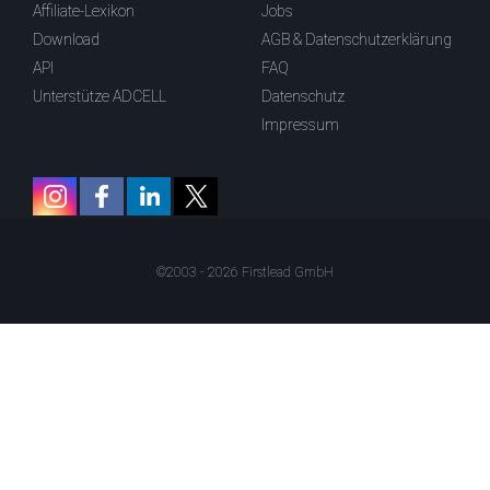
Affiliate-Lexikon
Jobs
Download
AGB & Datenschutzerklärung
API
FAQ
Unterstütze ADCELL
Datenschutz
Impressum
©2003 - 2026 Firstlead GmbH