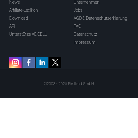
News
Unternehmen
Affiliate-Lexikon
Jobs
Download
AGB & Datenschutzerklärung
API
FAQ
Unterstütze ADCELL
Datenschutz
Impressum
©2003 - 2026 Firstlead GmbH