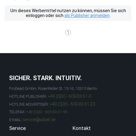
Um dieses Werbemittel nutzen zu können, müssen Sie sich
einloggen oder sich
als Publisher anmelden
.
1
SICHER. STARK. INTUITIV.
Firstlead GmbH, Rosenfelder St. 15-16, 10315 Berlin
+49 (0)30 - 609 83 61-0
HOTLINE PUBLISHER:
+49 (0)30 - 609 83 61-23
HOTLINE ADVERTISER:
TELEFAX:
+49 (0)30 - 609 83 61-99
service@adcell.de
E-MAIL:
Service
Kontakt