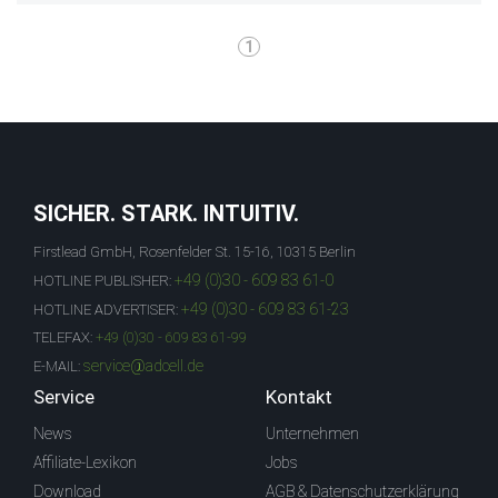
1
SICHER. STARK. INTUITIV.
Firstlead GmbH, Rosenfelder St. 15-16, 10315 Berlin
+49 (0)30 - 609 83 61-0
HOTLINE PUBLISHER:
+49 (0)30 - 609 83 61-23
HOTLINE ADVERTISER:
TELEFAX:
+49 (0)30 - 609 83 61-99
service@adcell.de
E-MAIL:
Service
Kontakt
News
Unternehmen
Affiliate-Lexikon
Jobs
Download
AGB & Datenschutzerklärung