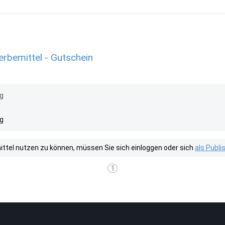
rbemittel - Gutschein
ng
ng
tel nutzen zu können, müssen Sie sich einloggen oder sich
als Publ
1