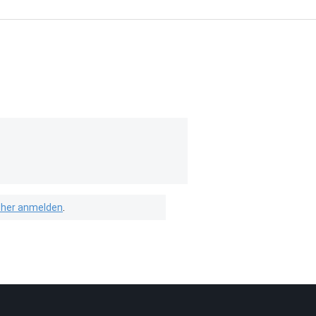
isher anmelden
.