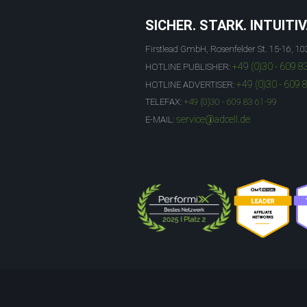
SICHER. STARK. INTUITIV
Firstlead GmbH, Rosenfelder St. 15-16, 10
+49 (0)30 - 609 8
HOTLINE PUBLISHER:
+49 (0)30 - 609 
HOTLINE ADVERTISER:
TELEFAX:
+49 (0)30 - 609 83 61-99
service@adcell.de
E-MAIL: