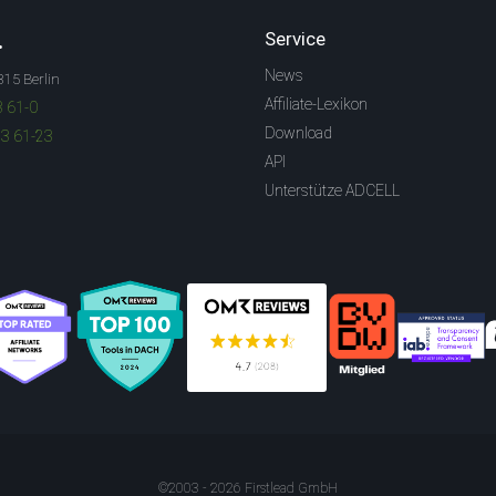
.
Service
News
315 Berlin
Affiliate-Lexikon
3 61-0
Download
83 61-23
API
Unterstütze ADCELL
©2003 - 2026 Firstlead GmbH