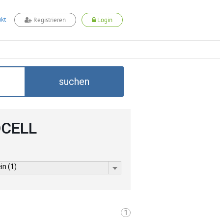
kt
Registrieren
Login
suchen
DCELL
in (1)
1