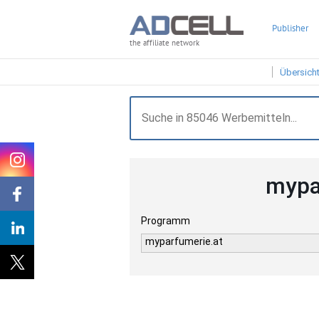
Publisher
the affiliate network
Übersich
mypa
Programm
myparfumerie.at