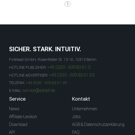
1
SICHER. STARK. INTUITIV.
Firstlead GmbH, Rosenfelder St. 15-16, 10315 Berlin
+49 (0)30 - 609 83 61-0
HOTLINE PUBLISHER:
+49 (0)30 - 609 83 61-23
HOTLINE ADVERTISER:
TELEFAX:
+49 (0)30 - 609 83 61-99
service@adcell.de
E-MAIL:
Service
Kontakt
News
Unternehmen
Affiliate-Lexikon
Jobs
Download
AGB & Datenschutzerklärung
API
FAQ