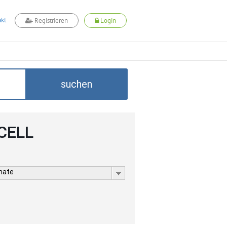
kt
Registrieren
Login
suchen
DCELL
rmate