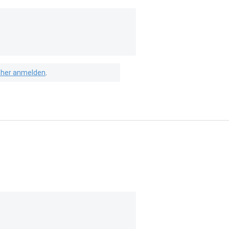
isher anmelden
.