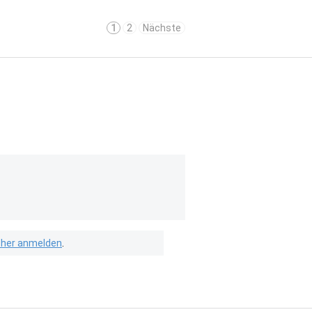
1
2
Nächste
isher anmelden
.