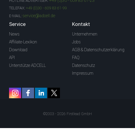
+49 (0)30 - 609 83 61-23
HOTLINE ADVERTISER:
TELEFAX:
+49 (0)30 - 609 83 61-99
service@adcell.de
E-MAIL:
Service
Kontakt
News
Unternehmen
Affiliate-Lexikon
Jobs
Download
AGB & Datenschutzerklärung
API
FAQ
Unterstütze ADCELL
Datenschutz
Impressum
©2003 - 2026 Firstlead GmbH