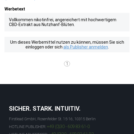
Werbetext
Vollkommen nikotinfrei, angereichert mit hochwertigem
CBD-Extrakt aus Nutzhanf-Blüten.
Um dieses Werbemittel nutzen zu können, müssen Sie sich
einloggen oder sich
als Publisher anmelden
.
1
SICHER. STARK. INTUITIV.
Firstlead GmbH, Rosenfelder St. 15-16, 10315 Berlin
+49 (0)30 - 609 83 61-0
HOTLINE PUBLISHER: