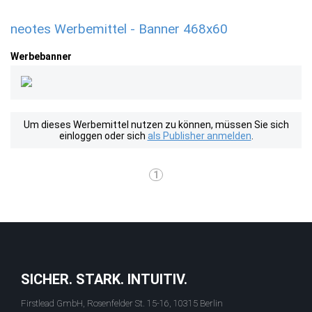
neotes Werbemittel - Banner 468x60
Werbebanner
Um dieses Werbemittel nutzen zu können, müssen Sie sich
einloggen oder sich
als Publisher anmelden
.
1
SICHER. STARK. INTUITIV.
Firstlead GmbH, Rosenfelder St. 15-16, 10315 Berlin