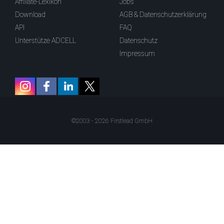
Affiliate-Lexikon
Jobs
Download
AGB & Datenschutzerklärung
API
FAQ
Unterstütze ADCELL
Datenschutz
Impressum
©2003 - 2026 Firstlead GmbH