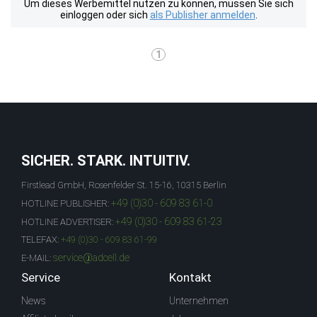
Um dieses Werbemittel nutzen zu können, müssen Sie sich
einloggen oder sich
als Publisher anmelden
.
1
SICHER. STARK. INTUITIV.
Firstlead GmbH, Rosenfelder St. 15-16, 10315 Berlin
+49 (0)30 - 609 83 61-0
HOTLINE PUBLISHER:
+49 (0)30 - 609 83 61-23
HOTLINE ADVERTISER:
TELEFAX:
+49 (0)30 - 609 83 61-99
service@adcell.de
E-MAIL:
Service
Kontakt
News
Unternehmen