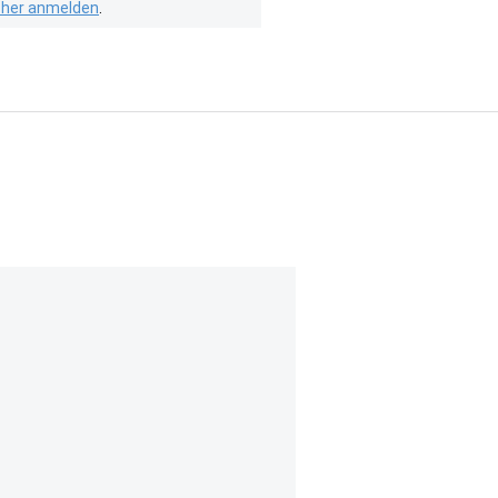
isher anmelden
.