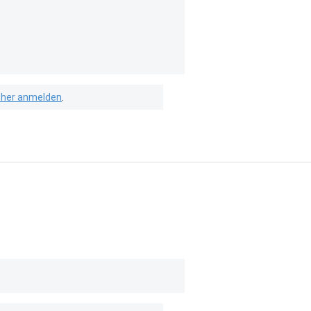
isher anmelden
.