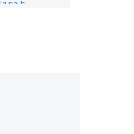
isher anmelden
.