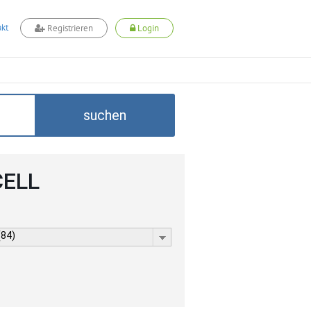
kt
Registrieren
Login
suchen
CELL
(84)