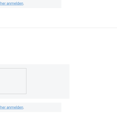
isher anmelden
.
isher anmelden
.