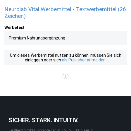
Neurolab Vital Werbemittel - Textwerbemittel (26
Zeichen)
Werbetext
Premium Nahrungsergänzung
Um dieses Werbemittel nutzen zu können, müssen Sie sich
einloggen oder sich
als Publisher anmelden
.
1
SICHER. STARK. INTUITIV.
Firstlead GmbH, Rosenfelder St. 15-16, 10315 Berlin