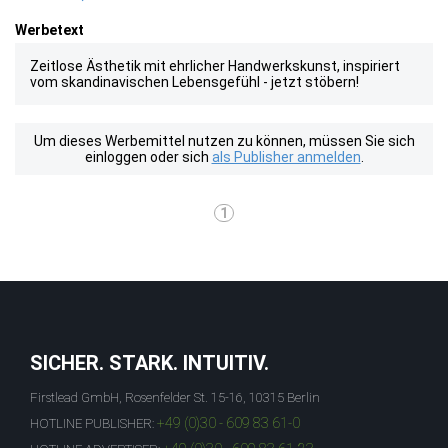
Werbetext
Zeitlose Ästhetik mit ehrlicher Handwerkskunst, inspiriert
vom skandinavischen Lebensgefühl - jetzt stöbern!
Um dieses Werbemittel nutzen zu können, müssen Sie sich
einloggen oder sich
als Publisher anmelden
.
1
SICHER. STARK. INTUITIV.
Firstlead GmbH, Rosenfelder St. 15-16, 10315 Berlin
+49 (0)30 - 609 83 61-0
HOTLINE PUBLISHER: