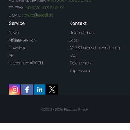
+49 (0)30 - 609 83 61-23
HOTLINE ADVERTISER:
TELEFAX:
+49 (0)30 - 609 83 61-99
service@adcell.de
E-MAIL:
Service
Kontakt
News
Unternehmen
Affiliate-Lexikon
Jobs
Download
AGB & Datenschutzerklärung
API
FAQ
Unterstütze ADCELL
Datenschutz
Impressum
©2003 - 2026 Firstlead GmbH