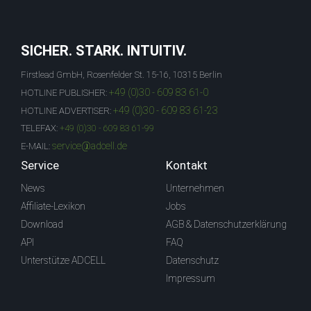
SICHER. STARK. INTUITIV.
Firstlead GmbH, Rosenfelder St. 15-16, 10315 Berlin
+49 (0)30 - 609 83 61-0
HOTLINE PUBLISHER:
+49 (0)30 - 609 83 61-23
HOTLINE ADVERTISER:
TELEFAX:
+49 (0)30 - 609 83 61-99
service@adcell.de
E-MAIL:
Service
Kontakt
News
Unternehmen
Affiliate-Lexikon
Jobs
Download
AGB & Datenschutzerklärung
API
FAQ
Unterstütze ADCELL
Datenschutz
Impressum