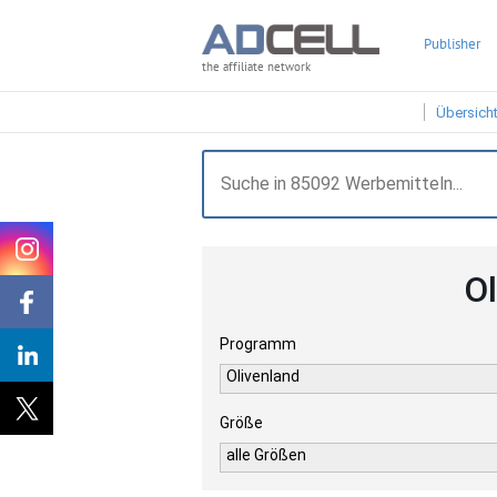
Publisher
the affiliate network
Übersich
O
Programm
Olivenland
Größe
alle Größen