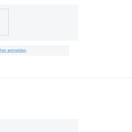
isher anmelden
.