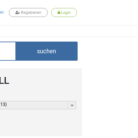
kt
Registrieren
Login
suchen
LL
(13)