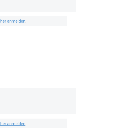
isher anmelden
.
isher anmelden
.