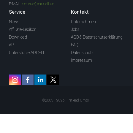
service@adcell.de
E-MAIL:
Service
Kontakt
News
Unternehmen
Affiliate-Lexikon
Jobs
Download
AGB & Datenschutzerklärung
API
FAQ
Unterstütze ADCELL
Datenschutz
Impressum
©2003 - 2026 Firstlead GmbH