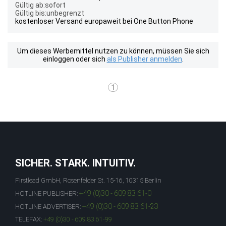
Gültig ab:sofort
Gültig bis:unbegrenzt
kostenloser Versand europaweit bei One Button Phone
Um dieses Werbemittel nutzen zu können, müssen Sie sich
einloggen oder sich
als Publisher anmelden
.
1
SICHER. STARK. INTUITIV.
Firstlead GmbH, Rosenfelder St. 15-16, 10315 Berlin
+49 (0)30 - 609 83 61-0
HOTLINE PUBLISHER:
+49 (0)30 - 609 83 61-23
HOTLINE ADVERTISER:
TELEFAX:
+49 (0)30 - 609 83 61-99