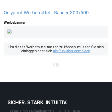
Onlyprint Werbemittel - Banner 300x600
Werbebanner
Um dieses Werbemittel nutzen zu können, müssen Sie sich
einloggen oder sich
als Publisher anmelden
.
1
SICHER. STARK. INTUITIV.
Firstlead GmbH, Rosenfelder St. 15-16, 10315 Berlin