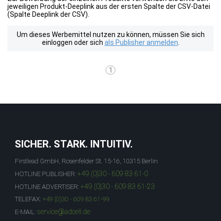
jeweiligen Produkt-Deeplink aus der ersten Spalte der CSV-Datei
(Spalte Deeplink der CSV).
Um dieses Werbemittel nutzen zu können, müssen Sie sich
einloggen oder sich
als Publisher anmelden
.
1
SICHER. STARK. INTUITIV.
Firstlead GmbH, Rosenfelder St. 15-16, 10315 Berlin
+49 (0)30 - 609 83 61-0
HOTLINE PUBLISHER:
+49 (0)30 - 609 83 61-23
HOTLINE ADVERTISER:
TELEFAX:
+49 (0)30 - 609 83 61-99
service@adcell.de
E-MAIL: