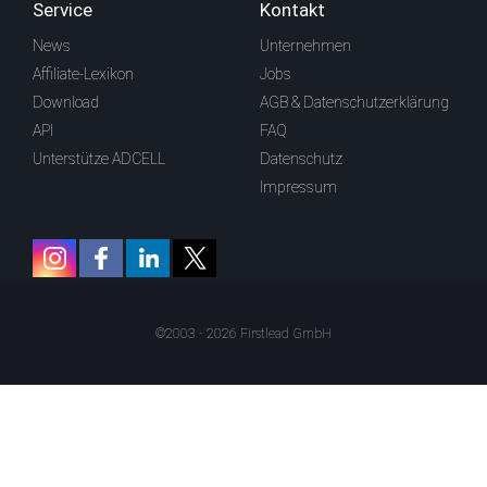
Service
Kontakt
News
Unternehmen
Affiliate-Lexikon
Jobs
Download
AGB & Datenschutzerklärung
API
FAQ
Unterstütze ADCELL
Datenschutz
Impressum
©2003 - 2026 Firstlead GmbH