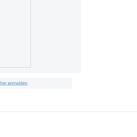
isher anmelden
.