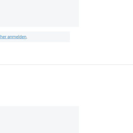
isher anmelden
.