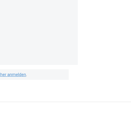
isher anmelden
.