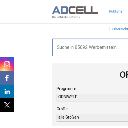
Publisher
the affiliate network
Übersich
O
Programm
ORNIWELT
Größe
alle Größen