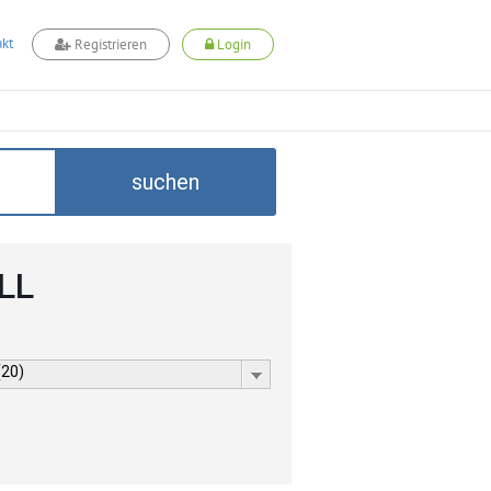
kt
Registrieren
Login
suchen
LL
(20)