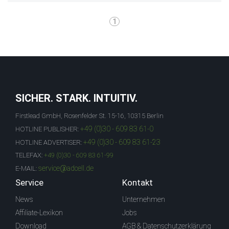
1
SICHER. STARK. INTUITIV.
Firstlead GmbH, Rosenfelder St. 15-16, 10315 Berlin
+49 (0)30 - 609 83 61-0
HOTLINE PUBLISHER:
+49 (0)30 - 609 83 61-23
HOTLINE ADVERTISER:
TELEFAX:
+49 (0)30 - 609 83 61-99
service@adcell.de
E-MAIL:
Service
Kontakt
News
Unternehmen
Affiliate-Lexikon
Jobs
Download
AGB & Datenschutzerklärung