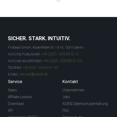
SICHER. STARK. INTUITIV.
Firstlead GmbH, Rosenfelder St. 15-16, 10315 Berlin
+49 (0)30 - 609 83 61-0
HOTLINE PUBLISHER:
+49 (0)30 - 609 83 61-23
HOTLINE ADVERTISER:
TELEFAX:
+49 (0)30 - 609 83 61-99
service@adcell.de
E-MAIL:
Service
Kontakt
News
Unternehmen
Affiliate-Lexikon
Jobs
Download
AGB & Datenschutzerklärung
API
FAQ