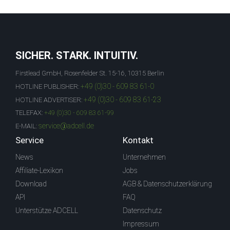
SICHER. STARK. INTUITIV.
Firstlead GmbH, Rosenfelder St. 15-16, 10315 Berlin
+49 (0)30 - 609 83 61-0
HOTLINE PUBLISHER:
+49 (0)30 - 609 83 61-23
HOTLINE ADVERTISER:
TELEFAX:
+49 (0)30 - 609 83 61-99
service@adcell.de
E-MAIL:
Service
Kontakt
News
Unternehmen
Affiliate-Lexikon
Jobs
Download
AGB & Datenschutzerklärung
API
FAQ
Unterstütze ADCELL
Datenschutz
Impressum