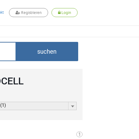
kt
Registrieren
Login
suchen
ADCELL
 (1)
1