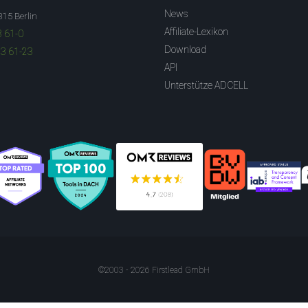
News
315 Berlin
Affiliate-Lexikon
3 61-0
Download
83 61-23
API
Unterstütze ADCELL
©2003 - 2026 Firstlead GmbH