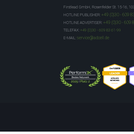
Firstlead GmbH, Rosenfelder St. 15-16, 10
+49 (0)30 - 609 8
HOTLINE PUBLISHER:
+49 (0)30 - 609 
HOTLINE ADVERTISER:
TELEFAX:
+49 (0)30 - 609 83 61-99
service@adcell.de
E-MAIL: