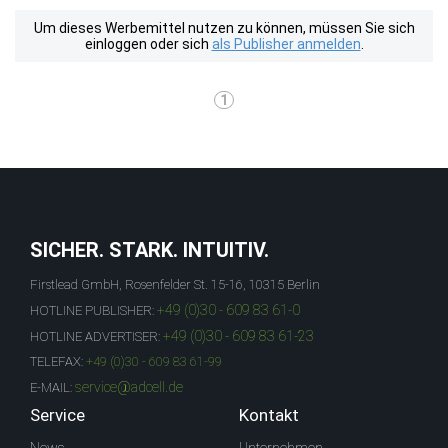
Um dieses Werbemittel nutzen zu können, müssen Sie sich
einloggen oder sich
als Publisher anmelden
.
1
SICHER. STARK. INTUITIV.
Firstlead GmbH, Rosenfelder St. 15-16, 10315 Berlin
+49 (0)30 - 609 83 61-0
HOTLINE PUBLISHER:
+49 (0)30 - 609 83 61-23
HOTLINE ADVERTISER:
TELEFAX:
+49 (0)30 - 609 83 61-99
service@adcell.de
E-MAIL:
Service
Kontakt