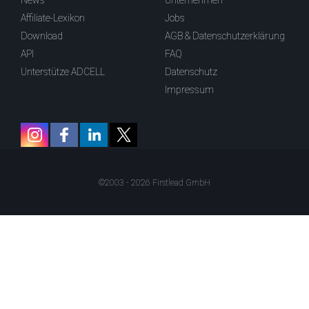
News
Unternehmen
Affiliate-Lexikon
Jobs
Download
AGB & Datenschutzerklärung
API
FAQ
Unterstütze ADCELL
Datenschutz
Impressum
©2003 - 2026 Firstlead GmbH