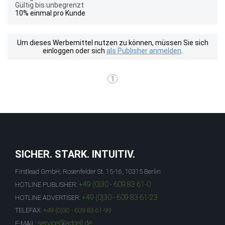
Gültig bis:unbegrenzt
10% einmal pro Kunde
Um dieses Werbemittel nutzen zu können, müssen Sie sich
einloggen oder sich
als Publisher anmelden
.
1
SICHER. STARK. INTUITIV.
Firstlead GmbH, Rosenfelder St. 15-16, 10315 Berlin
+49 (0)30 - 609 83 61-0
HOTLINE PUBLISHER:
+49 (0)30 - 609 83 61-23
HOTLINE ADVERTISER:
TELEFAX:
+49 (0)30 - 609 83 61-99
service@adcell.de
E-MAIL: