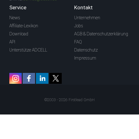
Service
Kontakt
News
Unternehmen
Affiliate-Lexikon
Jobs
Download
AGB & Datenschutzerklärung
API
FAQ
Unterstütze ADCELL
Datenschutz
Impressum
©2003 - 2026 Firstlead GmbH