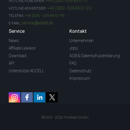
+49 (0)30 - 609 83 61-0
HOTLINE PUBLISHER:
+49 (0)30 - 609 83 61-23
HOTLINE ADVERTISER:
TELEFAX:
+49 (0)30 - 609 83 61-99
service@adcell.de
E-MAIL:
Service
Kontakt
News
Unternehmen
Affiliate-Lexikon
Jobs
Download
AGB & Datenschutzerklärung
API
FAQ
Unterstütze ADCELL
Datenschutz
Impressum
©2003 - 2026 Firstlead GmbH