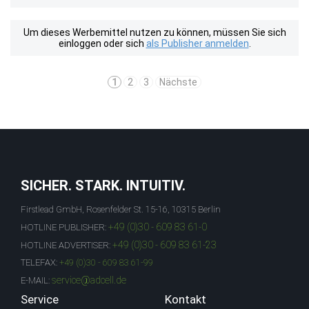
Um dieses Werbemittel nutzen zu können, müssen Sie sich
einloggen oder sich
als Publisher anmelden
.
1
2
3
Nächste
SICHER. STARK. INTUITIV.
Firstlead GmbH, Rosenfelder St. 15-16, 10315 Berlin
+49 (0)30 - 609 83 61-0
HOTLINE PUBLISHER:
+49 (0)30 - 609 83 61-23
HOTLINE ADVERTISER:
TELEFAX:
+49 (0)30 - 609 83 61-99
service@adcell.de
E-MAIL:
Service
Kontakt