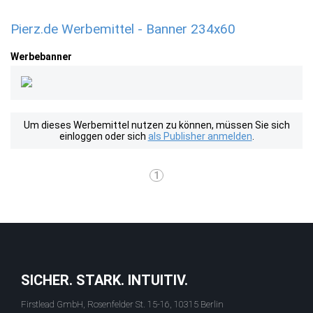
Pierz.de Werbemittel - Banner 234x60
Werbebanner
Um dieses Werbemittel nutzen zu können, müssen Sie sich
einloggen oder sich
als Publisher anmelden
.
1
SICHER. STARK. INTUITIV.
Firstlead GmbH, Rosenfelder St. 15-16, 10315 Berlin