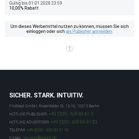
Gültig bis:01.01.2028 23:59
10,00% Rabatt
Um dieses Werbemittel nutzen zu können, müssen Sie sich
einloggen oder sich
als Publisher anmelden
.
1
SICHER. STARK. INTUITIV.
Firstlead GmbH, Rosenfelder St. 15-16, 10315 Berlin
+49 (0)30 - 609 83 61-0
HOTLINE PUBLISHER:
+49 (0)30 - 609 83 61-23
HOTLINE ADVERTISER:
TELEFAX:
+49 (0)30 - 609 83 61-99
service@adcell.de
E-MAIL: