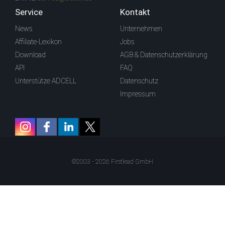
Service
Kontakt
News
Unternehmen
Affiliate-Lexikon
Jobs
Download
AGB & Datenschutzerklärung
API
FAQ
Unterstütze ADCELL
Datenschutz
Impressum
©2003 - 2026 Firstlead GmbH