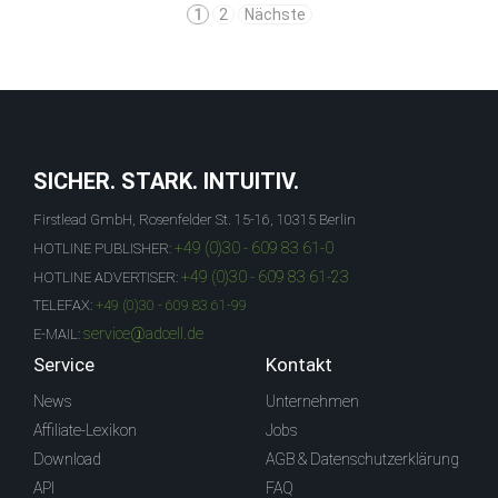
1
2
Nächste
SICHER. STARK. INTUITIV.
Firstlead GmbH, Rosenfelder St. 15-16, 10315 Berlin
+49 (0)30 - 609 83 61-0
HOTLINE PUBLISHER:
+49 (0)30 - 609 83 61-23
HOTLINE ADVERTISER:
TELEFAX:
+49 (0)30 - 609 83 61-99
service@adcell.de
E-MAIL:
Service
Kontakt
News
Unternehmen
Affiliate-Lexikon
Jobs
Download
AGB & Datenschutzerklärung
API
FAQ