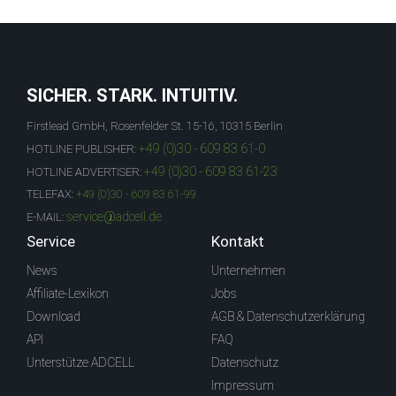
SICHER. STARK. INTUITIV.
Firstlead GmbH, Rosenfelder St. 15-16, 10315 Berlin
+49 (0)30 - 609 83 61-0
HOTLINE PUBLISHER:
+49 (0)30 - 609 83 61-23
HOTLINE ADVERTISER:
TELEFAX:
+49 (0)30 - 609 83 61-99
service@adcell.de
E-MAIL:
Service
Kontakt
News
Unternehmen
Affiliate-Lexikon
Jobs
Download
AGB & Datenschutzerklärung
API
FAQ
Unterstütze ADCELL
Datenschutz
Impressum