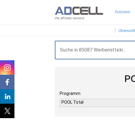
Publisher
the affiliate network
Übersich
PO
Programm
POOL Total