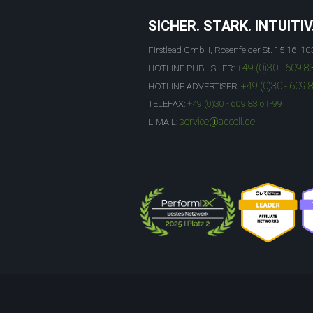
SICHER. STARK. INTUITIV
Firstlead GmbH, Rosenfelder St. 15-16, 10
+49 (0)30 - 609 8
HOTLINE PUBLISHER:
+49 (0)30 - 609 
HOTLINE ADVERTISER:
TELEFAX:
+49 (0)30 - 609 83 61-99
service@adcell.de
E-MAIL: