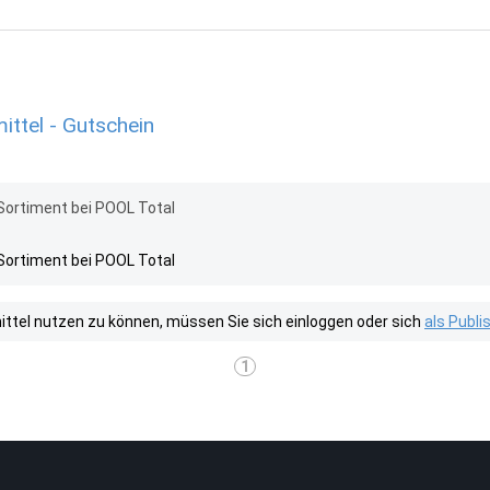
ttel - Gutschein
ortiment bei POOL Total
ortiment bei POOL Total
tel nutzen zu können, müssen Sie sich einloggen oder sich
als Publ
1