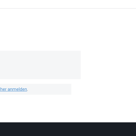
isher anmelden
.