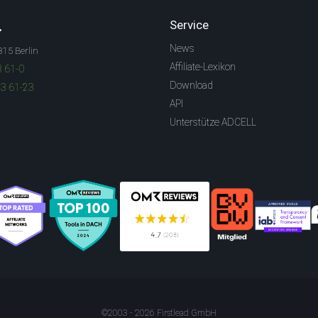
.
Service
News
315 Berlin
Affiliate-Lexikon
3 61-0
Download
83 61-23
API
Unterstütze ADCELL
©2003 - 2026 Firstlead GmbH