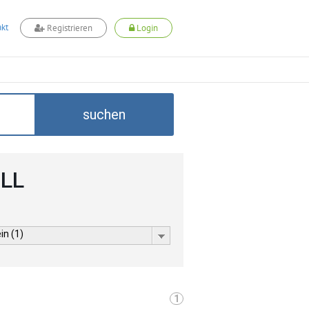
kt
Registrieren
Login
suchen
ELL
in (1)
1