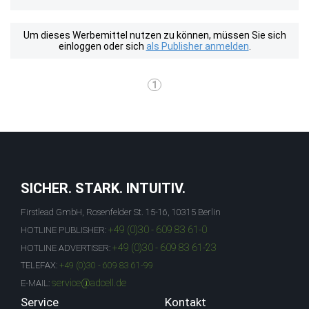
Um dieses Werbemittel nutzen zu können, müssen Sie sich
einloggen oder sich
als Publisher anmelden
.
1
SICHER. STARK. INTUITIV.
Firstlead GmbH, Rosenfelder St. 15-16, 10315 Berlin
+49 (0)30 - 609 83 61-0
HOTLINE PUBLISHER:
+49 (0)30 - 609 83 61-23
HOTLINE ADVERTISER:
TELEFAX:
+49 (0)30 - 609 83 61-99
service@adcell.de
E-MAIL:
Service
Kontakt