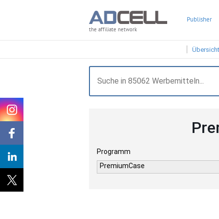
Publisher
the affiliate network
Übersich
Pre
Programm
PremiumCase