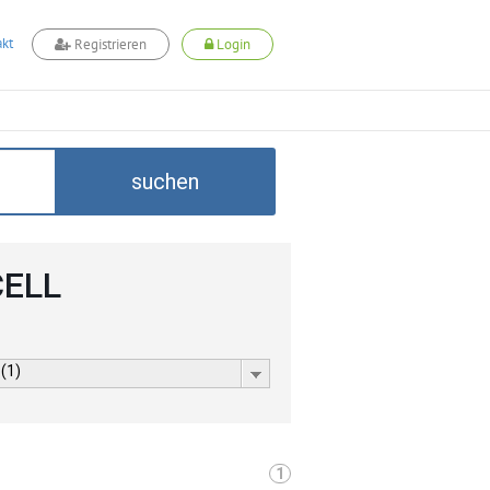
kt
Registrieren
Login
suchen
CELL
 (1)
1