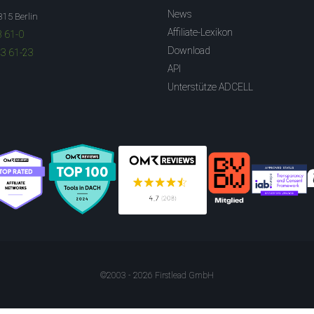
News
315 Berlin
Affiliate-Lexikon
3 61-0
Download
83 61-23
API
Unterstütze ADCELL
©2003 - 2026 Firstlead GmbH