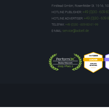
Firstlead GmbH, Rosenfelder St. 15-16, 10
+49 (0)30 - 609 8
HOTLINE PUBLISHER:
+49 (0)30 - 609 
HOTLINE ADVERTISER:
TELEFAX:
+49 (0)30 - 609 83 61-99
service@adcell.de
E-MAIL: