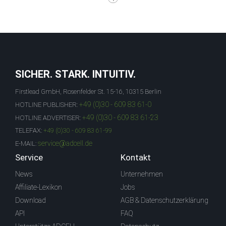
SICHER. STARK. INTUITIV.
Firstlead GmbH, Rosenfelder St. 15-16, 10315 Berlin
+49 (0)30 - 609 83 61-0
HOTLINE PUBLISHER:
+49 (0)30 - 609 83 61-23
HOTLINE ADVERTISER:
TELEFAX:
+49 (0)30 - 609 83 61-99
service@adcell.de
E-MAIL:
Service
Kontakt
News
Unternehmen
Affiliate-Lexikon
Jobs
Download
AGB & Datenschutzerklärung
API
FAQ