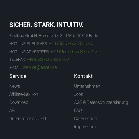
SICHER. STARK. INTUITIV.
Firstlead GmbH, Rosenfelder St. 15-16, 10315 Berlin
+49 (0)30 - 609 83 61-0
HOTLINE PUBLISHER:
+49 (0)30 - 609 83 61-23
HOTLINE ADVERTISER:
TELEFAX:
+49 (0)30 - 609 83 61-99
service@adcell.de
E-MAIL:
Service
Kontakt
News
Unternehmen
Affiliate-Lexikon
Jobs
Download
AGB & Datenschutzerklärung
API
FAQ
Unterstütze ADCELL
Datenschutz
Impressum