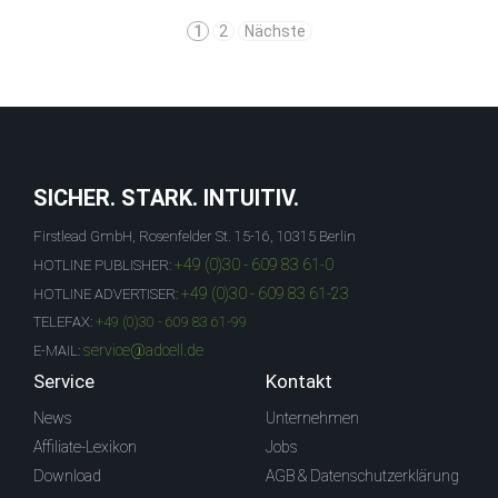
1
2
Nächste
SICHER. STARK. INTUITIV.
Firstlead GmbH, Rosenfelder St. 15-16, 10315 Berlin
+49 (0)30 - 609 83 61-0
HOTLINE PUBLISHER:
+49 (0)30 - 609 83 61-23
HOTLINE ADVERTISER:
TELEFAX:
+49 (0)30 - 609 83 61-99
service@adcell.de
E-MAIL:
Service
Kontakt
News
Unternehmen
Affiliate-Lexikon
Jobs
Download
AGB & Datenschutzerklärung