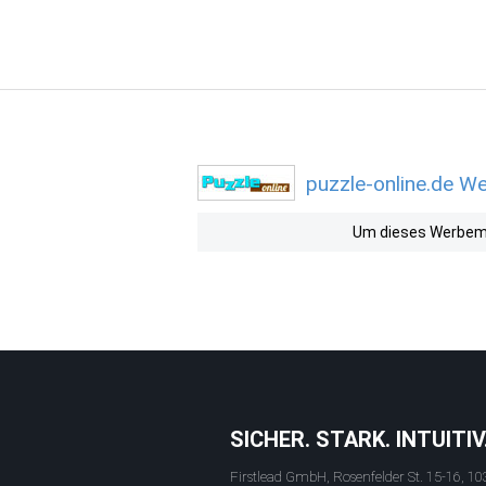
puzzle-online.de We
Um dieses Werbemit
SICHER. STARK. INTUITIV
Firstlead GmbH, Rosenfelder St. 15-16, 10