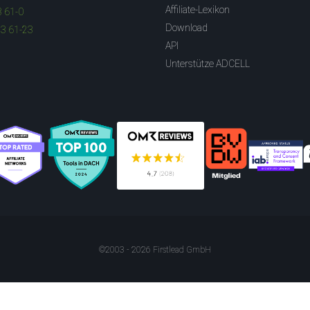
Affiliate-Lexikon
3 61-0
Download
83 61-23
API
Unterstütze ADCELL
©2003 - 2026 Firstlead GmbH