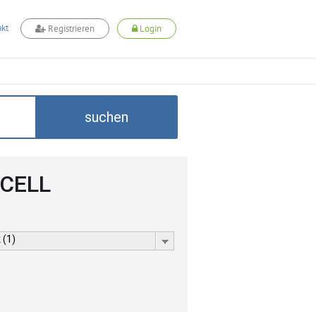
kt
Registrieren
Login
suchen
DCELL
 (1)