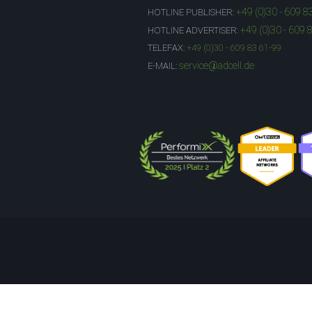
+49 (0)30 - 609 8
HOTLINE PUBLISHER:
+49 (0)30 - 609 
HOTLINE ADVERTISER:
TELEFAX:
+49 (0)30 - 609 83 61-99
service@adcell.de
E-MAIL: