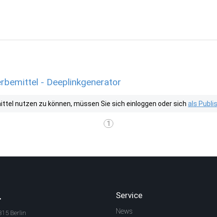
rbemittel - Deeplinkgenerator
tel nutzen zu können, müssen Sie sich einloggen oder sich
als Publ
1
.
Service
News
315 Berlin