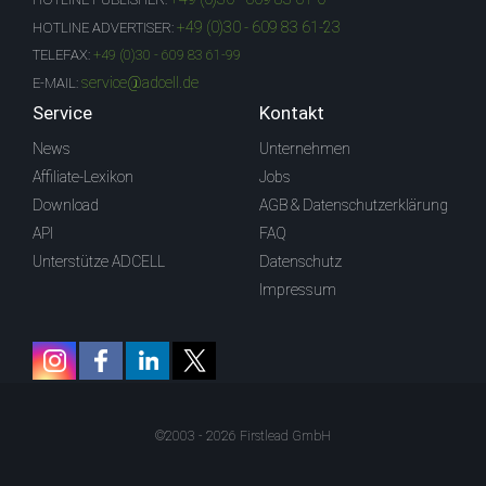
+49 (0)30 - 609 83 61-23
HOTLINE ADVERTISER:
TELEFAX:
+49 (0)30 - 609 83 61-99
service@adcell.de
E-MAIL:
Service
Kontakt
News
Unternehmen
Affiliate-Lexikon
Jobs
Download
AGB & Datenschutzerklärung
API
FAQ
Unterstütze ADCELL
Datenschutz
Impressum
©2003 - 2026 Firstlead GmbH