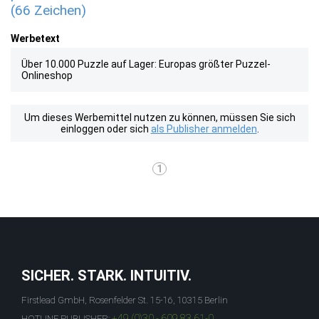
(66 Zeichen)
Werbetext
Über 10.000 Puzzle auf Lager: Europas größter Puzzel-
Onlineshop
Um dieses Werbemittel nutzen zu können, müssen Sie sich
einloggen oder sich
als Publisher anmelden
.
1
SICHER. STARK. INTUITIV.
Firstlead GmbH, Rosenfelder St. 15-16, 10315 Berlin
+49 (0)30 - 609 83 61-0
HOTLINE PUBLISHER: