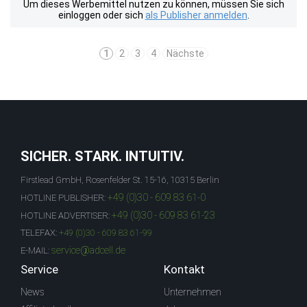
Um dieses Werbemittel nutzen zu können, müssen Sie sich
einloggen oder sich
als Publisher anmelden
.
1
2
3
4
Nächste
SICHER. STARK. INTUITIV.
Firstlead GmbH, Rosenfelder St. 15-16, 10315 Berlin
+49 (0)30 - 609 83 61-0
HOTLINE PUBLISHER:
+49 (0)30 - 609 83 61-23
HOTLINE ADVERTISER:
TELEFAX:
+49 (0)30 - 609 83 61-99
service@adcell.de
E-MAIL:
Service
Kontakt
News
Unternehmen