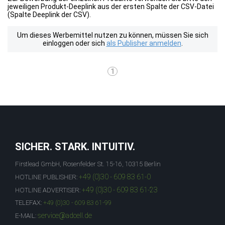
jeweiligen Produkt-Deeplink aus der ersten Spalte der CSV-Datei
(Spalte Deeplink der CSV).
Um dieses Werbemittel nutzen zu können, müssen Sie sich
einloggen oder sich
als Publisher anmelden
.
1
SICHER. STARK. INTUITIV.
Firstlead GmbH, Rosenfelder St. 15-16, 10315 Berlin
+49 (0)30 - 609 83 61-0
HOTLINE PUBLISHER:
+49 (0)30 - 609 83 61-23
HOTLINE ADVERTISER:
TELEFAX:
+49 (0)30 - 609 83 61-99
service@adcell.de
E-MAIL: