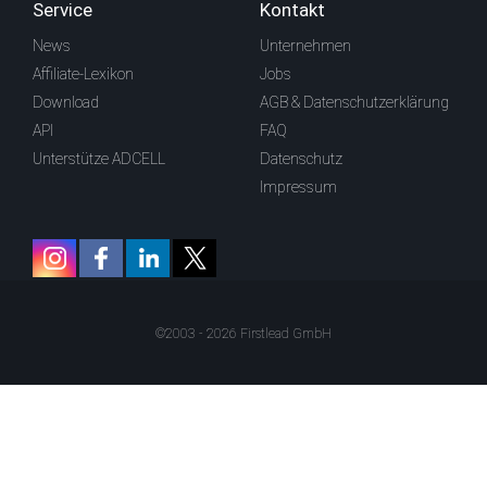
Service
Kontakt
News
Unternehmen
Affiliate-Lexikon
Jobs
Download
AGB & Datenschutzerklärung
API
FAQ
Unterstütze ADCELL
Datenschutz
Impressum
©2003 - 2026 Firstlead GmbH