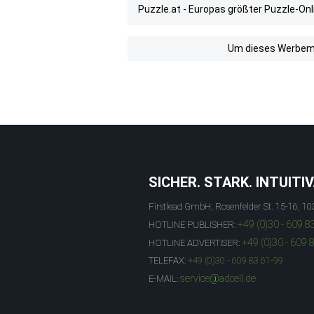
Puzzle.at - Europas größter Puzzle-On
Um dieses Werbemit
SICHER. STARK. INTUITIV
Firstlead GmbH, Rosenfelder St. 15-16, 10
+49 (0)30 - 609 8
HOTLINE PUBLISHER:
+49 (0)30 - 609 
HOTLINE ADVERTISER:
TELEFAX:
+49 (0)30 - 609 83 61-99
service@adcell.de
E-MAIL: