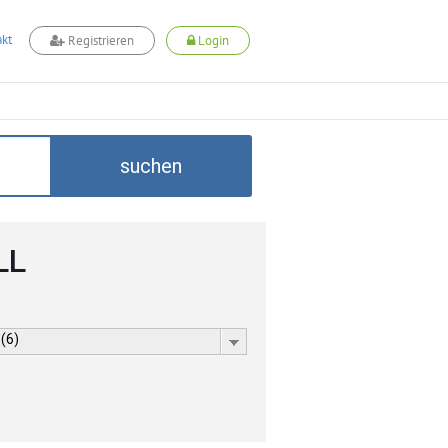
kt
Registrieren
Login
suchen
LL
 (6)