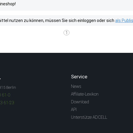
lineshop!
tel nutzen zu können, müssen Sie sich einloggen oder sich
als Publ
1
.
Service
News
315 Berlin
Affiliate-Lexikon
3 61-0
Download
83 61-23
API
Unterstütze ADCELL