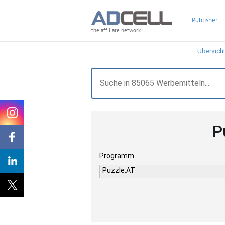
Publisher
the affiliate network
Übersich
P
Programm
Puzzle.AT